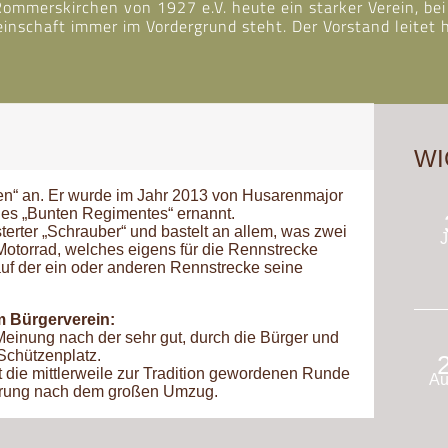
 Rommerskirchen von 1927 e.V. heute ein starker Verein, 
inschaft immer im Vordergrund steht. Der Vorstand leitet
WI
en“ an. Er wurde im Jahr 2013 von Husarenmajor
es „Bunten Regimentes“ ernannt.
isterter „Schrauber“ und bastelt an allem, was zwei
J
Motorrad, welches eigens für die Rennstrecke
uf der ein oder anderen Rennstrecke seine
m Bürgerverein:
 Meinung nach der sehr gut, durch die Bürger und
chützenplatz.
ist die mittlerweile zur Tradition gewordenen Runde
Au
hrung nach dem großen Umzug.